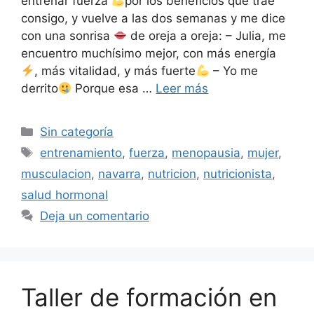
entrenar fuerza
por los beneficios que trae
consigo, y vuelve a las dos semanas y me dice
con una sonrisa
de oreja a oreja: – Julia, me
encuentro muchísimo mejor, con más energía
, más vitalidad, y más fuerte
– Yo me
derrito
Porque esa …
Leer más
Sin categoría
entrenamiento
,
fuerza
,
menopausia
,
mujer
,
musculacion
,
navarra
,
nutricion
,
nutricionista
,
salud hormonal
Deja un comentario
Taller de formación en