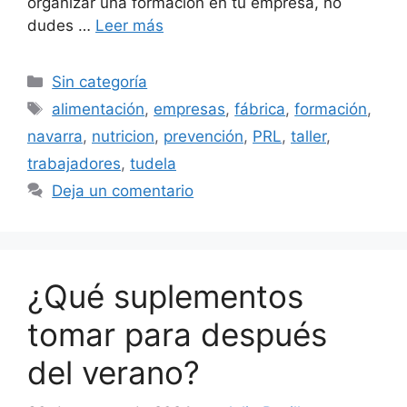
organizar una formación en tu empresa, no
dudes …
Leer más
Sin categoría
alimentación
,
empresas
,
fábrica
,
formación
,
navarra
,
nutricion
,
prevención
,
PRL
,
taller
,
trabajadores
,
tudela
Deja un comentario
¿Qué suplementos
tomar para después
del verano?