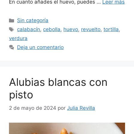
En cuanto añades el huevo, puedes …
Leer más
Sin categoría
calabacín
,
cebolla
,
huevo
,
revuelto
,
tortilla
,
verdura
Deja un comentario
Alubias blancas con
pisto
2 de mayo de 2024
por
Julia Revilla