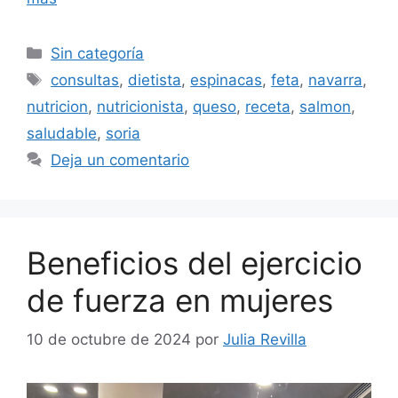
Sin categoría
consultas
,
dietista
,
espinacas
,
feta
,
navarra
,
nutricion
,
nutricionista
,
queso
,
receta
,
salmon
,
saludable
,
soria
Deja un comentario
Beneficios del ejercicio
de fuerza en mujeres
10 de octubre de 2024
por
Julia Revilla